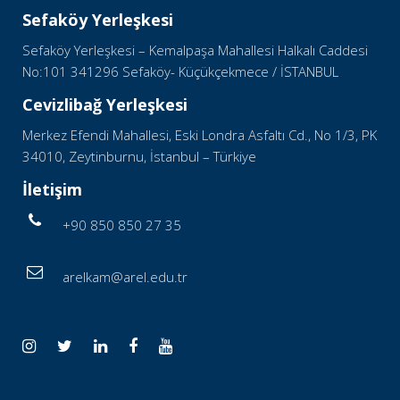
Sefaköy Yerleşkesi
Sefaköy Yerleşkesi – Kemalpaşa Mahallesi Halkalı Caddesi
No:101 341296 Sefaköy- Küçükçekmece / İSTANBUL
Cevizlibağ Yerleşkesi
Merkez Efendi Mahallesi, Eski Londra Asfaltı Cd., No 1/3, PK
34010, Zeytinburnu, İstanbul – Türkiye
İletişim
+90 850 850 27 35
arelkam@arel.edu.tr