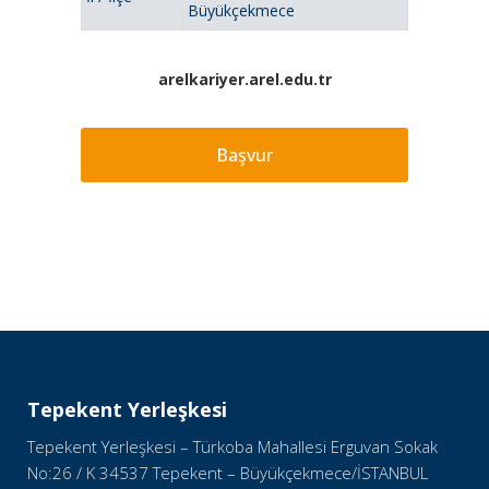
Büyükçekmece
arelkariyer.arel.edu.tr
Başvur
Tepekent Yerleşkesi
Tepekent Yerleşkesi – Türkoba Mahallesi Erguvan Sokak
No:26 / K 34537 Tepekent – Büyükçekmece/İSTANBUL