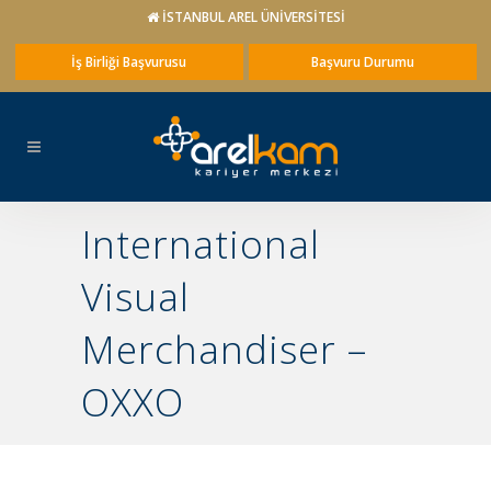
İSTANBUL AREL ÜNİVERSİTESİ
İş Birliği Başvurusu
Başvuru Durumu
International
Visual
Merchandiser –
OXXO