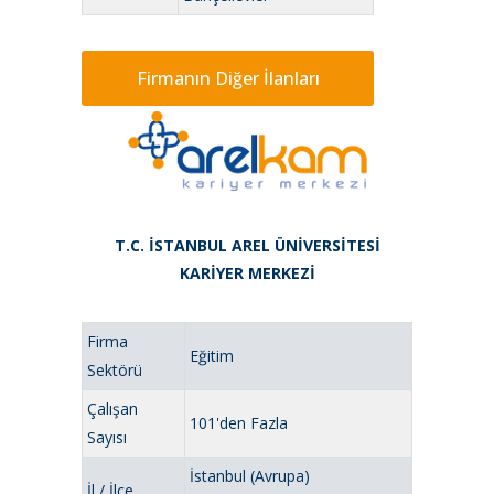
Firmanın Diğer İlanları
T.C. İSTANBUL AREL ÜNİVERSİTESİ
KARİYER MERKEZİ
Firma
Eğitim
Sektörü
Çalışan
101'den Fazla
Sayısı
İstanbul (Avrupa)
İl / İlçe